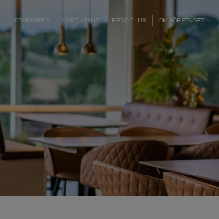
H
KONFERENS
VÅRT UTBUD
RESQ CLUB
OM FÖRETAGET