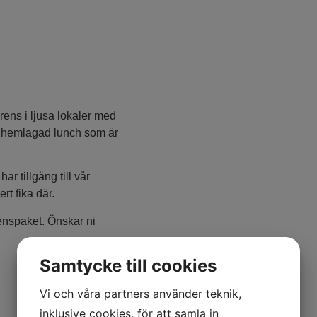
n
rens i ljusa lokaler med
vår hemlagad lunch som är
r tillgång till vår
rt fika där.
erenspaket. Önskar ni
Samtycke till cookies
Vi och våra partners använder teknik,
inklusive cookies, för att samla in