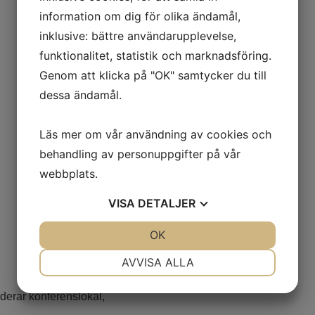
information om dig för olika ändamål,
inklusive: bättre användarupplevelse,
funktionalitet, statistik och marknadsföring.
Genom att klicka på "OK" samtycker du till
dessa ändamål.
Läs mer om vår användning av cookies och
behandling av personuppgifter på vår
webbplats.
VISA
DETALJER
JA
NEJ
OK
JA
NEJ
NÖDVÄNDIG
INSTÄLLNINGAR
AVVISA ALLA
JA
NEJ
JA
NEJ
uderar konferenslokal,
MARKNADSFÖRING
STATISTIK